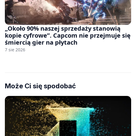
„Około 90% naszej sprzedaży stanowią
kopie cyfrowe”. Capcom nie przejmuje się
śmiercią gier na płytach
7 sie 2026
Może Ci się spodobać