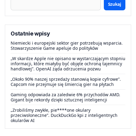
Szukaj
Ostatnie wpisy
Niemiecki i europejski sektor gier potrzebują wsparcia.
Stowarzyszenie Game apeluje do polityków
„W skardze Apple nie opisano w wystarczającym stopniu
informacji, które miałyby być objęte ochroną tajemnicy
handlowej”. OpenAI żąda odrzucenia pozwu
„Około 90% naszej sprzedaży stanowią kopie cyfrowe”.
Capcom nie przejmuje się śmiercią gier na płytach
Gaming odpowiada za zaledwie 6% przychodów AMD.
Gigant bije rekordy dzięki sztucznej inteligencji
„Zrobiliśmy zwykłe, pie****one okulary
przeciwsłoneczne”. DuckDuckGo kpi z inteligentnych
okularów AI