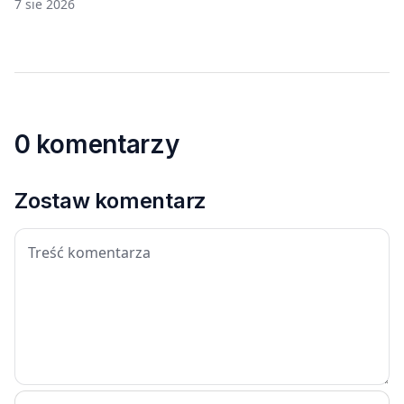
japońskich gier i anime
7 sie 2026
0 komentarzy
Zostaw komentarz