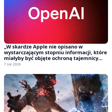
„W skardze Apple nie opisano w
wystarczającym stopniu informacji, które
miałyby być objęte ochroną tajemnicy
handlowej”. OpenAI żąda odrzucenia
7 sie 2026
pozwu