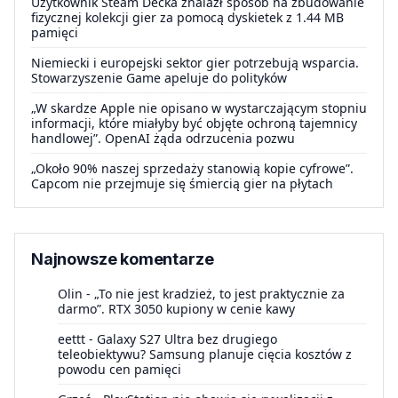
Użytkownik Steam Decka znalazł sposób na zbudowanie
fizycznej kolekcji gier za pomocą dyskietek z 1.44 MB
pamięci
Niemiecki i europejski sektor gier potrzebują wsparcia.
Stowarzyszenie Game apeluje do polityków
„W skardze Apple nie opisano w wystarczającym stopniu
informacji, które miałyby być objęte ochroną tajemnicy
handlowej”. OpenAI żąda odrzucenia pozwu
„Około 90% naszej sprzedaży stanowią kopie cyfrowe”.
Capcom nie przejmuje się śmiercią gier na płytach
Najnowsze komentarze
Olin
-
„To nie jest kradzież, to jest praktycznie za
darmo”. RTX 3050 kupiony w cenie kawy
eettt
-
Galaxy S27 Ultra bez drugiego
teleobiektywu? Samsung planuje cięcia kosztów z
powodu cen pamięci