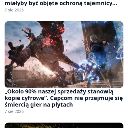
miałyby być objęte ochroną tajemnicy
handlowej”. OpenAI żąda odrzucenia
7 sie 2026
pozwu
„Około 90% naszej sprzedaży stanowią
kopie cyfrowe”. Capcom nie przejmuje się
śmiercią gier na płytach
7 sie 2026