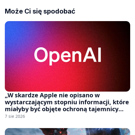
Może Ci się spodobać
„W skardze Apple nie opisano w
wystarczającym stopniu informacji, które
miałyby być objęte ochroną tajemnicy
handlowej”. OpenAI żąda odrzucenia
7 sie 2026
pozwu