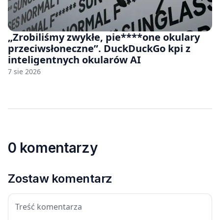
„Zrobiliśmy zwykłe, pie****one okulary
przeciwsłoneczne”. DuckDuckGo kpi z
inteligentnych okularów AI
7 sie 2026
0 komentarzy
Zostaw komentarz