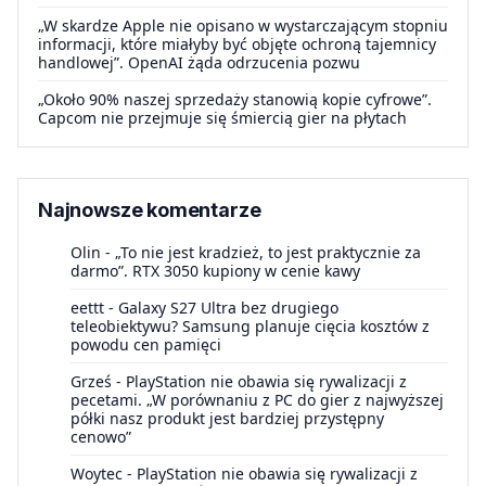
„W skardze Apple nie opisano w wystarczającym stopniu
informacji, które miałyby być objęte ochroną tajemnicy
handlowej”. OpenAI żąda odrzucenia pozwu
„Około 90% naszej sprzedaży stanowią kopie cyfrowe”.
Capcom nie przejmuje się śmiercią gier na płytach
Najnowsze komentarze
Olin
-
„To nie jest kradzież, to jest praktycznie za
darmo”. RTX 3050 kupiony w cenie kawy
eettt
-
Galaxy S27 Ultra bez drugiego
teleobiektywu? Samsung planuje cięcia kosztów z
powodu cen pamięci
Grześ
-
PlayStation nie obawia się rywalizacji z
pecetami. „W porównaniu z PC do gier z najwyższej
półki nasz produkt jest bardziej przystępny
cenowo”
Woytec
-
PlayStation nie obawia się rywalizacji z