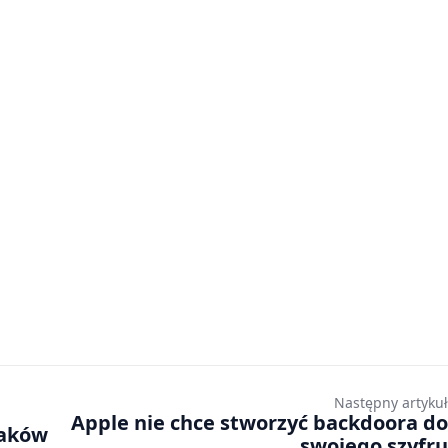
Następny artykuł
Apple nie chce stworzyć backdoora do
laków
swojego szyfru