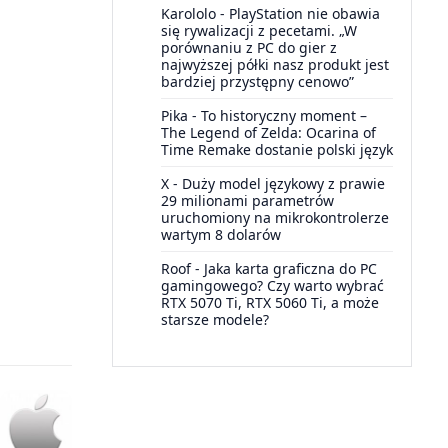
Karololo
-
PlayStation nie obawia
się rywalizacji z pecetami. „W
porównaniu z PC do gier z
najwyższej półki nasz produkt jest
bardziej przystępny cenowo”
Pika
-
To historyczny moment –
The Legend of Zelda: Ocarina of
Time Remake dostanie polski język
X
-
Duży model językowy z prawie
29 milionami parametrów
uruchomiony na mikrokontrolerze
wartym 8 dolarów
Roof
-
Jaka karta graficzna do PC
gamingowego? Czy warto wybrać
RTX 5070 Ti, RTX 5060 Ti, a może
starsze modele?