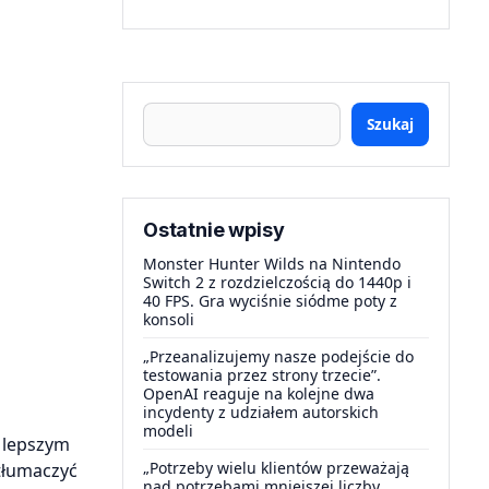
Szukaj
Ostatnie wpisy
Monster Hunter Wilds na Nintendo
Switch 2 z rozdzielczością do 1440p i
40 FPS. Gra wyciśnie siódme poty z
konsoli
„Przeanalizujemy nasze podejście do
testowania przez strony trzecie”.
OpenAI reaguje na kolejne dwa
incydenty z udziałem autorskich
modeli
w lepszym
„Potrzeby wielu klientów przeważają
tłumaczyć
nad potrzebami mniejszej liczby