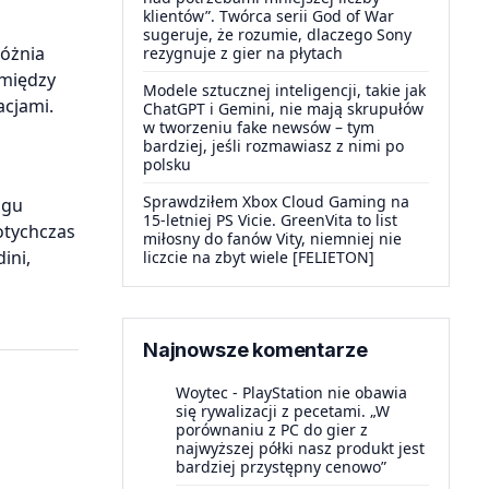
klientów”. Twórca serii God of War
sugeruje, że rozumie, dlaczego Sony
różnia
rezygnuje z gier na płytach
omiędzy
Modele sztucznej inteligencji, takie jak
acjami.
ChatGPT i Gemini, nie mają skrupułów
w tworzeniu fake newsów – tym
bardziej, jeśli rozmawiasz z nimi po
polsku
Sprawdziłem Xbox Cloud Gaming na
ngu
15-letniej PS Vicie. GreenVita to list
otychczas
miłosny do fanów Vity, niemniej nie
ini,
liczcie na zbyt wiele [FELIETON]
Najnowsze komentarze
Woytec
-
PlayStation nie obawia
się rywalizacji z pecetami. „W
porównaniu z PC do gier z
najwyższej półki nasz produkt jest
bardziej przystępny cenowo”