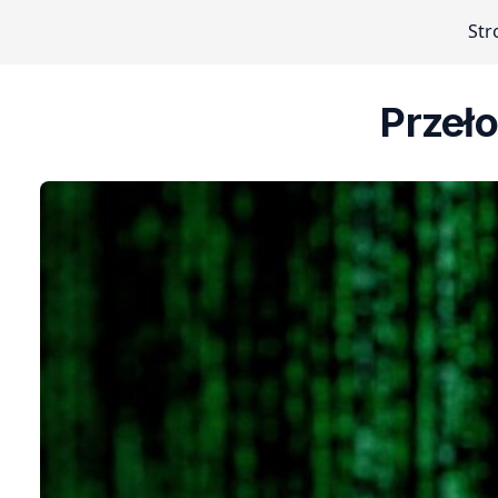
Str
Przeł