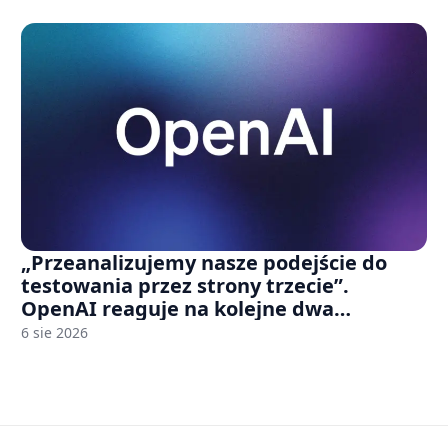
„Przeanalizujemy nasze podejście do
testowania przez strony trzecie”.
OpenAI reaguje na kolejne dwa
incydenty z udziałem autorskich modeli
6 sie 2026