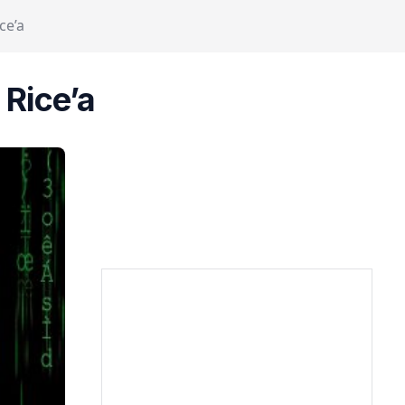
ce’a
Rice’a