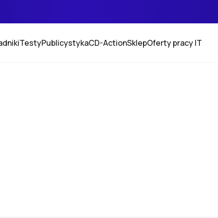
adniki
Testy
Publicystyka
CD-Action
Sklep
Oferty pracy IT