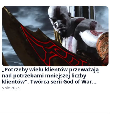
„Potrzeby wielu klientów przeważają
nad potrzebami mniejszej liczby
klientów”. Twórca serii God of War
sugeruje, że rozumie, dlaczego Sony
5 sie 2026
rezygnuje z gier na płytach