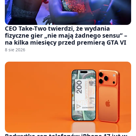
CEO Take-Two twierdzi, że wydania
fizyczne gier „nie mają żadnego sensu” –
na kilka miesięcy przed premierą GTA VI
8 sie 2026