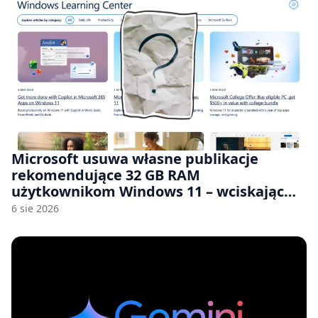
Microsoft usuwa własne publikacje
rekomendujące 32 GB RAM
użytkownikom Windows 11 – wciskając
nam przy tym komputery z 8 GB RAM po
6 sie 2026
zawyżonych cenach