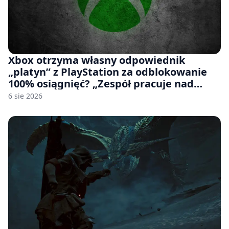
Xbox otrzyma własny odpowiednik
„platyn” z PlayStation za odblokowanie
100% osiągnięć? „Zespół pracuje nad
czymś, co ma się pojawić jeszcze w tym
6 sie 2026
roku”