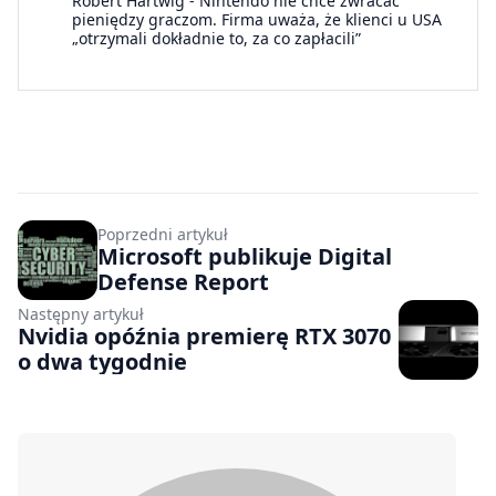
Robert Hartwig
-
Nintendo nie chce zwracać
pieniędzy graczom. Firma uważa, że klienci u USA
„otrzymali dokładnie to, za co zapłacili”
Poprzedni artykuł
Microsoft publikuje Digital
Defense Report
Następny artykuł
Nvidia opóźnia premierę RTX 3070
o dwa tygodnie