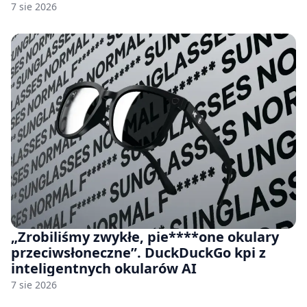
7 sie 2026
„Zrobiliśmy zwykłe, pie****one okulary
przeciwsłoneczne”. DuckDuckGo kpi z
inteligentnych okularów AI
7 sie 2026