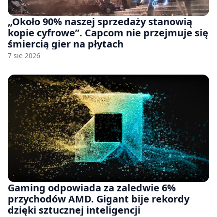
„Około 90% naszej sprzedaży stanowią
kopie cyfrowe”. Capcom nie przejmuje się
śmiercią gier na płytach
7 sie 2026
Gaming odpowiada za zaledwie 6%
przychodów AMD. Gigant bije rekordy
dzięki sztucznej inteligencji