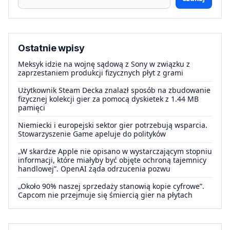
Ostatnie wpisy
Meksyk idzie na wojnę sądową z Sony w związku z
zaprzestaniem produkcji fizycznych płyt z grami
Użytkownik Steam Decka znalazł sposób na zbudowanie
fizycznej kolekcji gier za pomocą dyskietek z 1.44 MB
pamięci
Niemiecki i europejski sektor gier potrzebują wsparcia.
Stowarzyszenie Game apeluje do polityków
„W skardze Apple nie opisano w wystarczającym stopniu
informacji, które miałyby być objęte ochroną tajemnicy
handlowej”. OpenAI żąda odrzucenia pozwu
„Około 90% naszej sprzedaży stanowią kopie cyfrowe”.
Capcom nie przejmuje się śmiercią gier na płytach