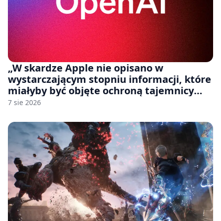
„W skardze Apple nie opisano w
wystarczającym stopniu informacji, które
miałyby być objęte ochroną tajemnicy
handlowej”. OpenAI żąda odrzucenia
7 sie 2026
pozwu