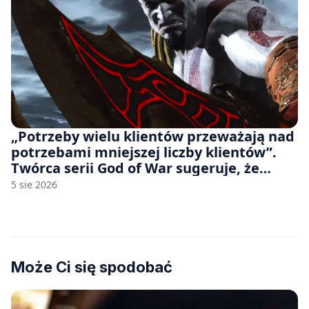
„Potrzeby wielu klientów przeważają nad
potrzebami mniejszej liczby klientów”.
Twórca serii God of War sugeruje, że
rozumie, dlaczego Sony rezygnuje z gier
5 sie 2026
na płytach
Może Ci się spodobać