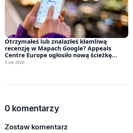
Otrzymałeś lub znalazłeś kłamliwą
recenzję w Mapach Google? Appeals
Centre Europe ogłosiło nową ścieżkę
odwoławczą dla firm i konsumentów
5 sie 2026
0 komentarzy
Zostaw komentarz