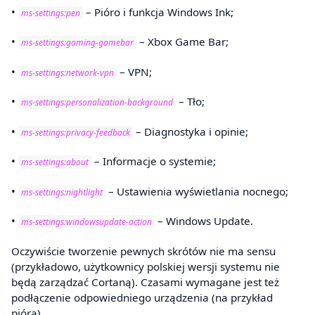
•
– Pióro i funkcja Windows Ink;
ms-settings:pen
•
– Xbox Game Bar;
ms-settings:gaming-gamebar
•
– VPN;
ms-settings:network-vpn
•
– Tło;
ms-settings:personalization-background
•
– Diagnostyka i opinie;
ms-settings:privacy-feedback
•
– Informacje o systemie;
ms-settings:about
•
– Ustawienia wyświetlania nocnego;
ms-settings:nightlight
•
– Windows Update.
ms-settings:windowsupdate-action
Oczywiście tworzenie pewnych skrótów nie ma sensu
(przykładowo, użytkownicy polskiej wersji systemu nie
będą zarządzać Cortaną). Czasami wymagane jest też
podłączenie odpowiedniego urządzenia (na przykład
pióra).