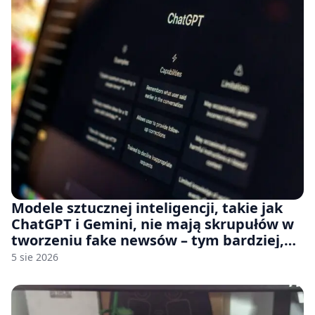
Modele sztucznej inteligencji, takie jak
ChatGPT i Gemini, nie mają skrupułów w
tworzeniu fake newsów – tym bardziej,
jeśli rozmawiasz z nimi po polsku
5 sie 2026