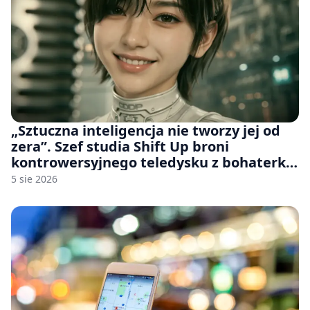
„Sztuczna inteligencja nie tworzy jej od
zera”. Szef studia Shift Up broni
kontrowersyjnego teledysku z bohaterką
Stellar Blade: Blood Rain
5 sie 2026