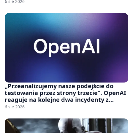
6 sie 2026
„Przeanalizujemy nasze podejście do
testowania przez strony trzecie”. OpenAI
reaguje na kolejne dwa incydenty z
udziałem autorskich modeli
6 sie 2026