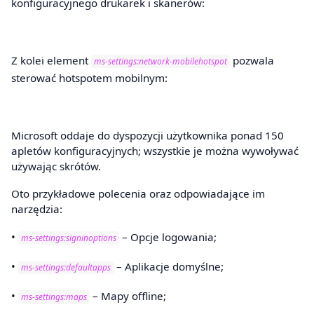
konfiguracyjnego drukarek i skanerów:
Z kolei element
pozwala
ms-settings:network-mobilehotspot
sterować hotspotem mobilnym:
Microsoft oddaje do dyspozycji użytkownika ponad 150
apletów konfiguracyjnych; wszystkie je można wywoływać
używając skrótów.
Oto przykładowe polecenia oraz odpowiadające im
narzędzia:
•
– Opcje logowania;
ms-settings:signinoptions
•
– Aplikacje domyślne;
ms-settings:defaultapps
•
– Mapy offline;
ms-settings:maps