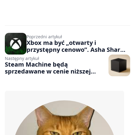
Poprzedni artykuł
Xbox ma być „otwarty i
przystępny cenowo”. Asha Sharma
tłumaczy swoją wizję marki
Następny artykuł
Steam Machine będą
sprzedawane w cenie niższej
koszty produkcji? Valve podobno
nie może wykluczyć takiej opcji