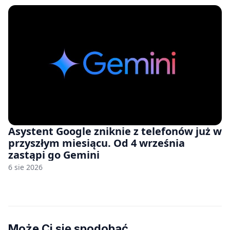
Asystent Google zniknie z telefonów już w
przyszłym miesiącu. Od 4 września
zastąpi go Gemini
6 sie 2026
Może Ci się spodobać