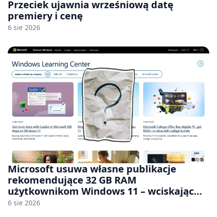
Przeciek ujawnia wrześniową datę
premiery i cenę
6 sie 2026
Microsoft usuwa własne publikacje
rekomendujące 32 GB RAM
użytkownikom Windows 11 – wciskając
nam przy tym komputery z 8 GB RAM po
6 sie 2026
zawyżonych cenach