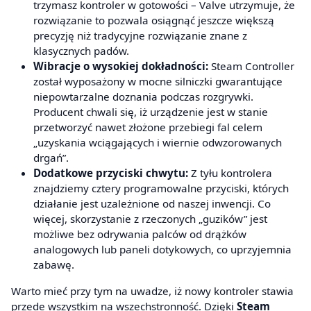
trzymasz kontroler w gotowości – Valve utrzymuje, że
rozwiązanie to pozwala osiągnąć jeszcze większą
precyzję niż tradycyjne rozwiązanie znane z
klasycznych padów.
Wibracje o wysokiej dokładności:
Steam Controller
został wyposażony w mocne silniczki gwarantujące
niepowtarzalne doznania podczas rozgrywki.
Producent chwali się, iż urządzenie jest w stanie
przetworzyć nawet złożone przebiegi fal celem
„uzyskania wciągających i wiernie odwzorowanych
drgań”.
Dodatkowe przyciski chwytu:
Z tyłu kontrolera
znajdziemy cztery programowalne przyciski, których
działanie jest uzależnione od naszej inwencji. Co
więcej, skorzystanie z rzeczonych „guzików” jest
możliwe bez odrywania palców od drążków
analogowych lub paneli dotykowych, co uprzyjemnia
zabawę.
Warto mieć przy tym na uwadze, iż nowy kontroler stawia
przede wszystkim na wszechstronność. Dzięki
Steam