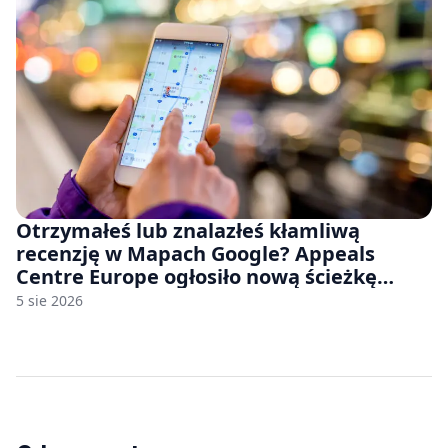
Otrzymałeś lub znalazłeś kłamliwą
recenzję w Mapach Google? Appeals
Centre Europe ogłosiło nową ścieżkę
odwoławczą dla firm i konsumentów
5 sie 2026