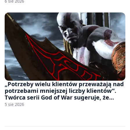
udziałem autorskich modeli
6 sie 2026
„Potrzeby wielu klientów przeważają nad
potrzebami mniejszej liczby klientów”.
Twórca serii God of War sugeruje, że
rozumie, dlaczego Sony rezygnuje z gier
5 sie 2026
na płytach