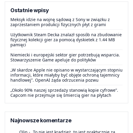
Ostatnie wpisy
Meksyk idzie na wojnę sądową z Sony w związku z
zaprzestaniem produkcji fizycznych płyt z grami
Użytkownik Steam Decka znalazł sposób na zbudowanie
fizycznej kolekcji gier za pomocą dyskietek z 1.44 MB
pamięci
Niemiecki i europejski sektor gier potrzebują wsparcia.
Stowarzyszenie Game apeluje do polityków
„W skardze Apple nie opisano w wystarczającym stopniu
informacji, które miałyby być objęte ochroną tajemnicy
handlowej”. OpenAI żąda odrzucenia pozwu
„Około 90% naszej sprzedaży stanowią kopie cyfrowe”.
Capcom nie przejmuje się śmiercią gier na płytach
Najnowsze komentarze
Olin
-
„To nie jest kradzież, to jest praktycznie za