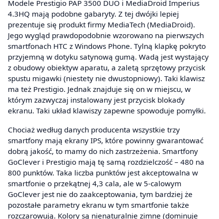
Modele Prestigio PAP 3500 DUO i MediaDroid Imperius
4.3HQ mają podobne gabaryty. Z tej dwójki lepiej
prezentuje się produkt firmy MediaTech (MediaDroid).
Jego wygląd prawdopodobnie wzorowano na pierwszych
smartfonach HTC z Windows Phone. Tylną klapkę pokryto
przyjemną w dotyku satynową gumą. Wadą jest wystający
z obudowy obiektyw aparatu, a zaletą sprzętowy przycisk
spustu migawki (niestety nie dwustopniowy). Taki klawisz
ma też Prestigio. Jednak znajduje się on w miejscu, w
którym zazwyczaj instalowany jest przycisk blokady
ekranu. Taki układ klawiszy zapewne spowoduje pomyłki.
Chociaż według danych producenta wszystkie trzy
smartfony mają ekrany IPS, które powinny gwarantować
dobrą jakość, to mamy do nich zastrzeżenia. Smartfony
GoClever i Prestigio mają tę samą rozdzielczość – 480 na
800 punktów. Taka liczba punktów jest akceptowalna w
smartfonie o przekątnej 4,3 cala, ale w 5-calowym
GoClever jest nie do zaakceptowania, tym bardziej że
pozostałe parametry ekranu w tym smartfonie także
rozczarowują. Kolory są nienaturalnie zimne (dominuje