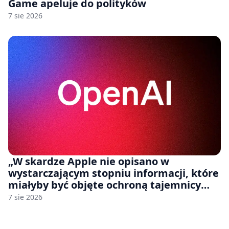
Game apeluje do polityków
7 sie 2026
„W skardze Apple nie opisano w
wystarczającym stopniu informacji, które
miałyby być objęte ochroną tajemnicy
handlowej”. OpenAI żąda odrzucenia
7 sie 2026
pozwu