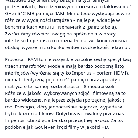
podzespołach, dwurdzeniowym procesorze o taktowaniu 1
GHz i 512 MB pamięci RAM. Mimo tego występują pewne
różnice w wydajności urządzeń – najlepiej widać je w
benchmarkach AnTuTu i NenaMark 2 (patrz tabela).
Zwróciliśmy również uwagę na opóźnienia w pracy
interfejsu Imperiusa (co można tłumaczyć koniecznością
obsługi wyższej niż u konkurentów rozdzielczości ekranu).
Procesor i RAM to nie wszystkie wspólne cechy specyfikacji
trzech smartfonów. Modele mają bardzo podobną listę
interfejsów (wyróżnia się tylko Imperius – portem HDMI),
niemal identyczną pojemność pamięci oraz aparaty z
matrycą o tej samej rozdzielczości – 8 megapikseli.
Różnice w jakości wykonywanych zdjęć i filmów są za to
bardzo widoczne. Najlepsze zdjęcia (porządnej jakości)
robi Prestigio, który jednocześnie najgorzej wypada w
trybie kręcenia filmów. Dotychczas chwalony przez nas
Imperius robi zdjęcia bardzo przeciętnej jakości. Za to,
podobnie jak GoClever, kręci filmy w jakości HD.