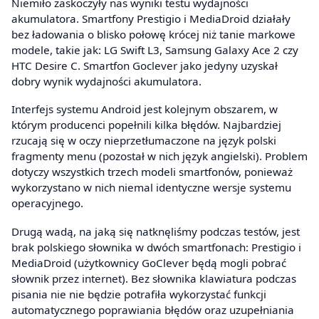
Niemiło zaskoczyły nas wyniki testu wydajności
akumulatora. Smartfony Prestigio i MediaDroid działały
bez ładowania o blisko połowę krócej niż tanie markowe
modele, takie jak: LG Swift L3, Samsung Galaxy Ace 2 czy
HTC Desire C. Smartfon Goclever jako jedyny uzyskał
dobry wynik wydajności akumulatora.
Interfejs systemu Android jest kolejnym obszarem, w
którym producenci popełnili kilka błędów. Najbardziej
rzucają się w oczy nieprzetłumaczone na język polski
fragmenty menu (pozostał w nich język angielski). Problem
dotyczy wszystkich trzech modeli smartfonów, ponieważ
wykorzystano w nich niemal identyczne wersje systemu
operacyjnego.
Drugą wadą, na jaką się natknęliśmy podczas testów, jest
brak polskiego słownika w dwóch smartfonach: Prestigio i
MediaDroid (użytkownicy GoClever będą mogli pobrać
słownik przez internet). Bez słownika klawiatura podczas
pisania nie nie będzie potrafiła wykorzystać funkcji
automatycznego poprawiania błędów oraz uzupełniania