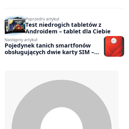
Poprzedni artykuł
Test niedrogich tabletów z
Androidem – tablet dla Ciebie
Następny artykuł
Pojedynek tanich smartfonów
obsługujących dwie karty SIM –
dwie karty w grze