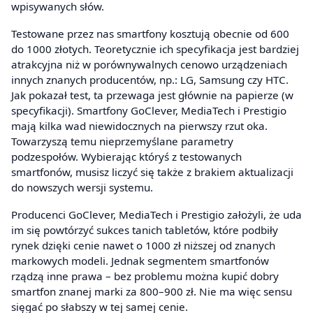
wpisywanych słów.
Testowane przez nas smartfony kosztują obecnie od 600
do 1000 złotych. Teoretycznie ich specyfikacja jest bardziej
atrakcyjna niż w porównywalnych cenowo urządzeniach
innych znanych producentów, np.: LG, Samsung czy HTC.
Jak pokazał test, ta przewaga jest głównie na papierze (w
specyfikacji). Smartfony GoClever, MediaTech i Prestigio
mają kilka wad niewidocznych na pierwszy rzut oka.
Towarzyszą temu nieprzemyślane parametry
podzespołów. Wybierając któryś z testowanych
smartfonów, musisz liczyć się także z brakiem aktualizacji
do nowszych wersji systemu.
Producenci GoClever, MediaTech i Prestigio założyli, że uda
im się powtórzyć sukces tanich tabletów, które podbiły
rynek dzięki cenie nawet o 1000 zł niższej od znanych
markowych modeli. Jednak segmentem smartfonów
rządzą inne prawa – bez problemu można kupić dobry
smartfon znanej marki za 800–900 zł. Nie ma więc sensu
sięgać po słabszy w tej samej cenie.