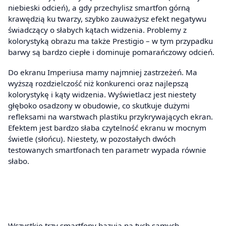
niebieski odcień), a gdy przechylisz smartfon górną
krawędzią ku twarzy, szybko zauważysz efekt negatywu
świadczący o słabych kątach widzenia. Problemy z
kolorystyką obrazu ma także Prestigio – w tym przypadku
barwy są bardzo ciepłe i dominuje pomarańczowy odcień.
Do ekranu Imperiusa mamy najmniej zastrzeżeń. Ma
wyższą rozdzielczość niż konkurenci oraz najlepszą
kolorystykę i kąty widzenia. Wyświetlacz jest niestety
głęboko osadzony w obudowie, co skutkuje dużymi
refleksami na warstwach plastiku przykrywających ekran.
Efektem jest bardzo słaba czytelność ekranu w mocnym
świetle (słońcu). Niestety, w pozostałych dwóch
testowanych smartfonach ten parametr wypada równie
słabo.
Wszystkie trzy smartfony bazują na tych samych