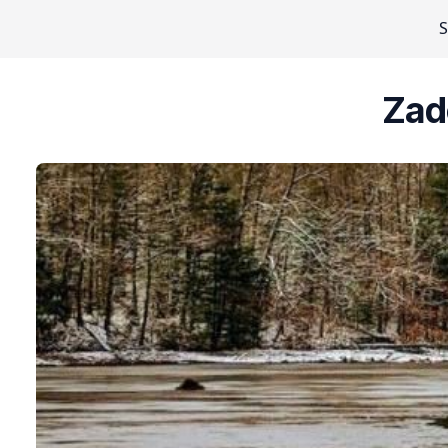
S
Zad