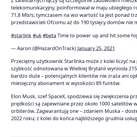
Z satelitarnych łączy są szczególnie zadowoleni miesz
telekomunikacyjny, poinformował w maju ubiegłego ro
71,8 Mb/s; tymczasem na wsi wartość ta jest ponad tr
przedstawicieli Ofcomu aż do 190 tysięcy domów nie
#starlink
#uk
#beta
Time to power up and hit some hi
— Aaron (@HazardOnTrack)
January 25, 2021
Przeciętny użytkownik Starlinka może z kolei liczyć 
szybkość odnotowana w Wielkiej Brytanii wyniosła 215
bardzo duże – potencjalnych klientów nie zraża ani op
miesięczny abonament w wysokości 89 funtów.
Elon Musk, szef SpaceX, spodziewa się zwiększenia p
prędkości są zapewniane przez około 1000 satelitów w
orbiterów. Zagwarantują one – zdaniem Muska – dos
2022 roku; z kolei do końca najbliższego grudnia usłu