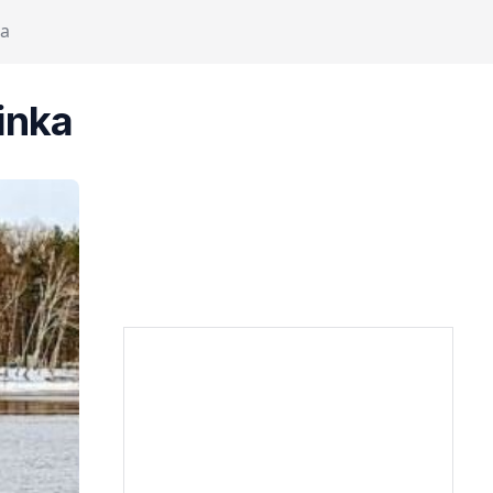
ka
inka