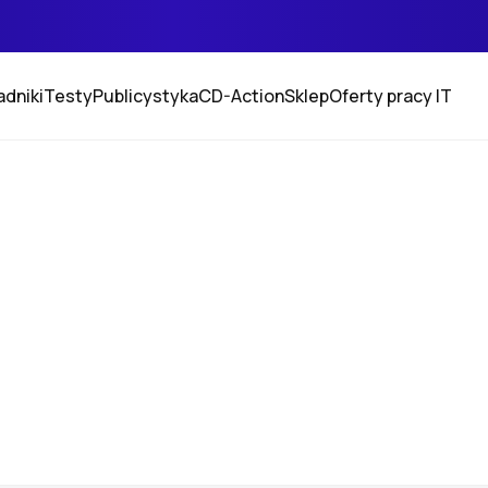
adniki
Testy
Publicystyka
CD-Action
Sklep
Oferty pracy IT