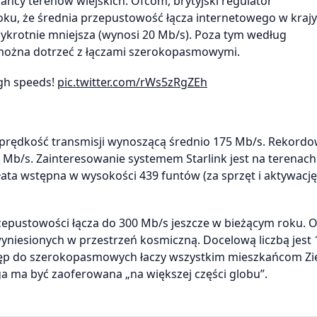
kańcy terenów wiejskich. Ofcom, brytyjski regulator
ku, że średnia przepustowość łącza internetowego w kraj
zykrotnie mniejsza (wynosi 20 Mb/s). Poza tym według
 można dotrzeć z łączami szerokopasmowymi.
gh speeds!
pic.twitter.com/rWs5zRgZEh
na prędkość transmisji wynoszącą średnio 175 Mb/s. Rekord
 Mb/s. Zainteresowanie systemem Starlink jest na terenach
łata wstępna w wysokości 439 funtów (za sprzęt i aktywację)
rzepustowości łącza do 300 Mb/s jeszcze w bieżącym roku. 
yniesionych w przestrzeń kosmiczną. Docelową liczbą jest 1
tęp do szerokopasmowych łaczy wszystkim mieszkańcom Zi
ga ma być zaoferowana „na większej części globu”.