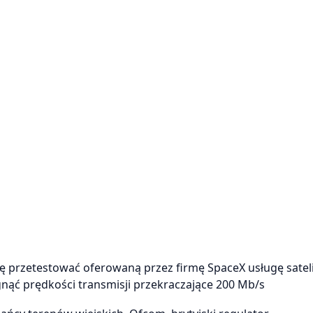
azję przetestować oferowaną przez firmę SpaceX usługę sate
ągnąć prędkości transmisji przekraczające 200 Mb/s