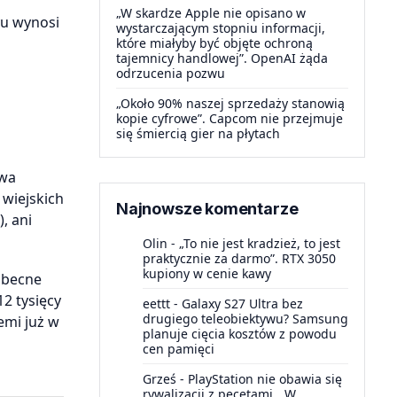
„W skardze Apple nie opisano w
yu wynosi
wystarczającym stopniu informacji,
które miałyby być objęte ochroną
tajemnicy handlowej”. OpenAI żąda
odrzucenia pozwu
„Około 90% naszej sprzedaży stanowią
kopie cyfrowe”. Capcom nie przejmuje
się śmiercią gier na płytach
owa
 wiejskich
Najnowsze komentarze
, ani
Olin
-
„To nie jest kradzież, to jest
praktycznie za darmo”. RTX 3050
kupiony w cenie kawy
Obecne
2 tysięcy
eettt
-
Galaxy S27 Ultra bez
drugiego teleobiektywu? Samsung
emi już w
planuje cięcia kosztów z powodu
cen pamięci
Grześ
-
PlayStation nie obawia się
rywalizacji z pecetami. „W