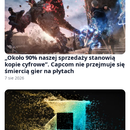
„Około 90% naszej sprzedaży stanowią
kopie cyfrowe”. Capcom nie przejmuje się
śmiercią gier na płytach
7 sie 2026