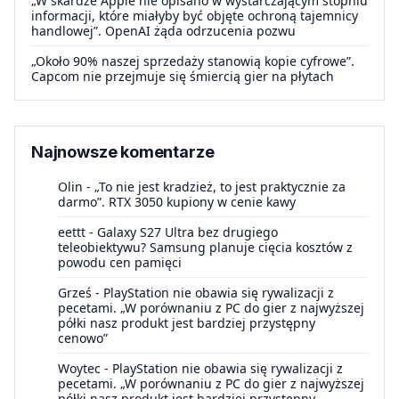
„W skardze Apple nie opisano w wystarczającym stopniu
informacji, które miałyby być objęte ochroną tajemnicy
handlowej”. OpenAI żąda odrzucenia pozwu
„Około 90% naszej sprzedaży stanowią kopie cyfrowe”.
Capcom nie przejmuje się śmiercią gier na płytach
Najnowsze komentarze
Olin
-
„To nie jest kradzież, to jest praktycznie za
darmo”. RTX 3050 kupiony w cenie kawy
eettt
-
Galaxy S27 Ultra bez drugiego
teleobiektywu? Samsung planuje cięcia kosztów z
powodu cen pamięci
Grześ
-
PlayStation nie obawia się rywalizacji z
pecetami. „W porównaniu z PC do gier z najwyższej
półki nasz produkt jest bardziej przystępny
cenowo”
Woytec
-
PlayStation nie obawia się rywalizacji z
pecetami. „W porównaniu z PC do gier z najwyższej
półki nasz produkt jest bardziej przystępny