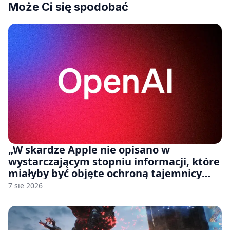
Może Ci się spodobać
„W skardze Apple nie opisano w
wystarczającym stopniu informacji, które
miałyby być objęte ochroną tajemnicy
handlowej”. OpenAI żąda odrzucenia
7 sie 2026
pozwu