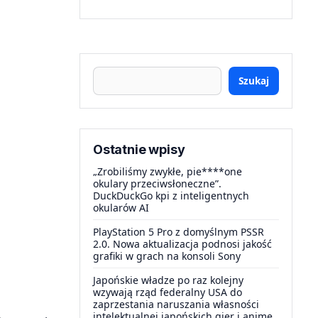
Szukaj
Ostatnie wpisy
„Zrobiliśmy zwykłe, pie****one
okulary przeciwsłoneczne”.
DuckDuckGo kpi z inteligentnych
okularów AI
PlayStation 5 Pro z domyślnym PSSR
2.0. Nowa aktualizacja podnosi jakość
grafiki w grach na konsoli Sony
Japońskie władze po raz kolejny
wzywają rząd federalny USA do
zaprzestania naruszania własności
intelektualnej japońskich gier i anime