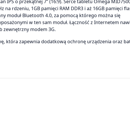
 IPS o przekątnej 7’’ (16:9). Serce tabletu Omega MID750
 na rdzeniu, 1GB pamięci RAM DDR3 i aż 16GB pamięci fla
ny moduł Bluetooth 4.0, za pomocą którego można się
yposażonymi w ten sam moduł. Łączność z Internetem na
lub zewnętrzny modem 3G.
ę, która zapewnia dodatkową ochronę urządzenia oraz bat