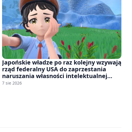
Japońskie władze po raz kolejny wzywają
rząd federalny USA do zaprzestania
naruszania własności intelektualnej
japońskich gier i anime
7 sie 2026