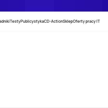
adniki
Testy
Publicystyka
CD-Action
Sklep
Oferty pracy IT