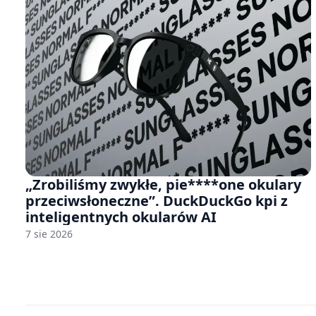
„Zrobiliśmy zwykłe, pie****one okulary
przeciwsłoneczne”. DuckDuckGo kpi z
inteligentnych okularów AI
7 sie 2026