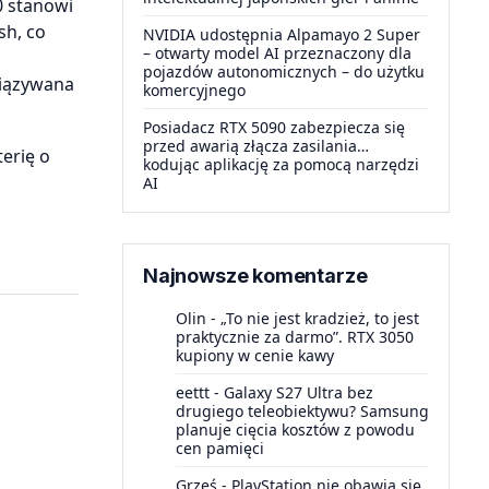
0 stanowi
sh, co
NVIDIA udostępnia Alpamayo 2 Super
– otwarty model AI przeznaczony dla
pojazdów autonomicznych – do użytku
wiązywana
komercyjnego
Posiadacz RTX 5090 zabezpiecza się
przed awarią złącza zasilania…
erię o
kodując aplikację za pomocą narzędzi
AI
Najnowsze komentarze
Olin
-
„To nie jest kradzież, to jest
praktycznie za darmo”. RTX 3050
kupiony w cenie kawy
eettt
-
Galaxy S27 Ultra bez
drugiego teleobiektywu? Samsung
planuje cięcia kosztów z powodu
cen pamięci
Grześ
-
PlayStation nie obawia się