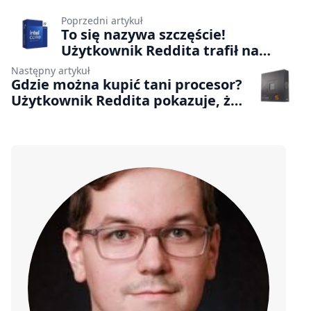
Poprzedni artykuł
To się nazywa szczęście!
Użytkownik Reddita trafił na
procesor Intela za śmieszne
Następny artykuł
pieniądze
Gdzie można kupić tani procesor?
Użytkownik Reddita pokazuje, że
tego typu elektronikę da się
znaleźć w najbardziej
nieoczekiwanym miejscu