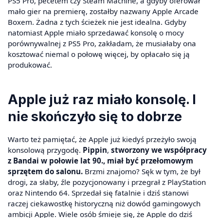
PS5 Pro, pecetem czy Steam Machine, a gdyby oferował
mało gier na premierę, zostałby nazwany Apple Arcade
Boxem. Żadna z tych ścieżek nie jest idealna. Gdyby
natomiast Apple miało sprzedawać konsolę o mocy
porównywalnej z PS5 Pro, zakładam, że musiałaby ona
kosztować niemal o połowę więcej, by opłacało się ją
produkować.
Apple już raz miało konsolę. I
nie skończyło się to dobrze
Warto też pamiętać, że Apple już kiedyś przeżyło swoją
konsolową przygodę.
Pippin
,
stworzony we współpracy
z Bandai w połowie lat 90., miał być przełomowym
sprzętem do salonu.
Brzmi znajomo? Sęk w tym, że był
drogi, za słaby, źle pozycjonowany i przegrał z PlayStation
oraz Nintendo 64. Sprzedał się fatalnie i dziś stanowi
raczej ciekawostkę historyczną niż dowód gamingowych
ambicji Apple. Wiele osób śmieje się, że Apple do dziś