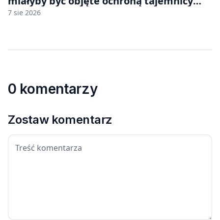
miałyby być objęte ochroną tajemnicy
handlowej”. OpenAI żąda odrzucenia
7 sie 2026
pozwu
0 komentarzy
Zostaw komentarz