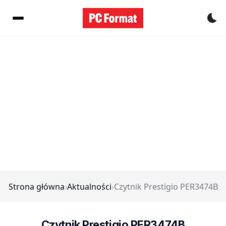
Pr
Strona główna
›
Aktualności
›
Czytnik Prestigio PER3474B
Czytnik Prestigio PER3474B