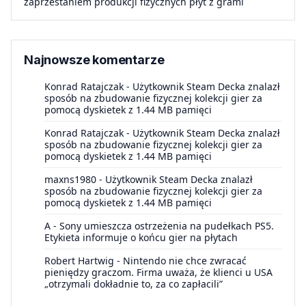
zaprzestaniem produkcji fizycznych płyt z grami
Najnowsze komentarze
Konrad Ratajczak
-
Użytkownik Steam Decka znalazł
sposób na zbudowanie fizycznej kolekcji gier za
pomocą dyskietek z 1.44 MB pamięci
Konrad Ratajczak
-
Użytkownik Steam Decka znalazł
sposób na zbudowanie fizycznej kolekcji gier za
pomocą dyskietek z 1.44 MB pamięci
maxns1980
-
Użytkownik Steam Decka znalazł
sposób na zbudowanie fizycznej kolekcji gier za
pomocą dyskietek z 1.44 MB pamięci
A
-
Sony umieszcza ostrzeżenia na pudełkach PS5.
Etykieta informuje o końcu gier na płytach
Robert Hartwig
-
Nintendo nie chce zwracać
pieniędzy graczom. Firma uważa, że klienci u USA
„otrzymali dokładnie to, za co zapłacili”