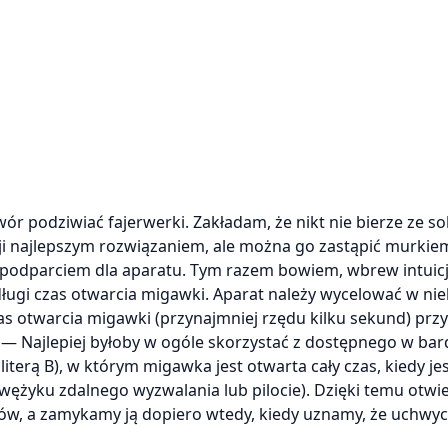
 podziwiać fajerwerki. Zakładam, że nikt nie bierze ze s
cji najlepszym rozwiązaniem, ale można go zastąpić murkie
 podparciem dla aparatu. Tym razem bowiem, wbrew intuicj
długi czas otwarcia migawki. Aparat należy wycelować w ni
s otwarcia migawki (przynajmniej rzędu kilku sekund) przy
 — Najlepiej byłoby w ogóle skorzystać z dostępnego w bard
erą B), w którym migawka jest otwarta cały czas, kiedy je
 wężyku zdalnego wyzwalania lub pilocie). Dzięki temu otw
, a zamykamy ją dopiero wtedy, kiedy uznamy, że uchwyc