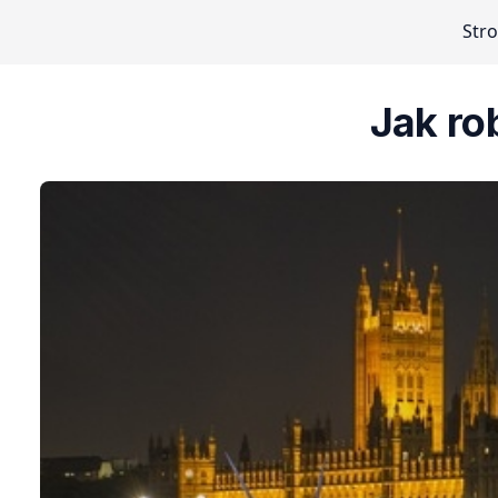
Str
Jak ro