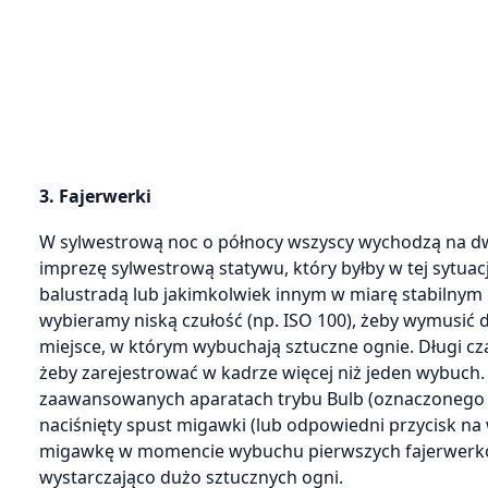
3. Fajerwerki
W sylwestrową noc o północy wszyscy wychodzą na dwór
imprezę sylwestrową statywu, który byłby w tej sytua
balustradą lub jakimkolwiek innym w miarę stabilnym
wybieramy niską czułość (np. ISO 100), żeby wymusić 
miejsce, w którym wybuchają sztuczne ognie. Długi cza
żeby zarejestrować w kadrze więcej niż jeden wybuch.
zaawansowanych aparatach trybu Bulb (oznaczonego lit
naciśnięty spust migawki (lub odpowiedni przycisk na
migawkę w momencie wybuchu pierwszych fajerwerków
wystarczająco dużo sztucznych ogni.