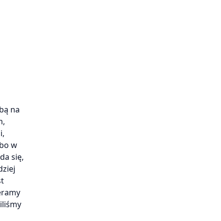
obą na
m,
i,
ebo w
da się,
ziej
st
ieramy
iliśmy