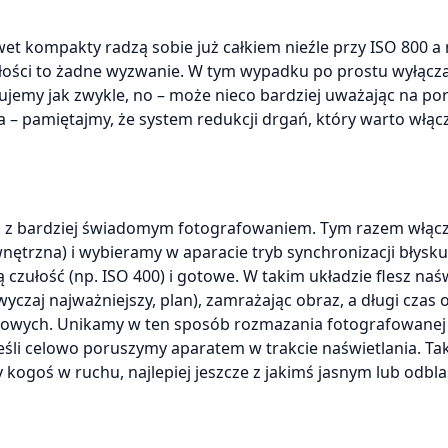
awet kompakty radzą sobie już całkiem nieźle przy ISO 800 a
zułości to żadne wyzwanie. W tym wypadku po prostu wyłąc
jemy jak zwykle, no – może nieco bardziej uważając na po
ga – pamiętajmy, że system redukcji drgań, który warto włąc
też z bardziej świadomym fotografowaniem. Tym razem włą
rzna) i wybieramy w aparacie tryb synchronizacji błysku
czułość (np. ISO 400) i gotowe. W takim układzie flesz naś
yczaj najważniejszy, plan), zamrażając obraz, a długi czas 
owych. Unikamy w ten sposób rozmazania fotografowanej
eśli celowo poruszymy aparatem w trakcie naświetlania. Tak
 kogoś w ruchu, najlepiej jeszcze z jakimś jasnym lub odb