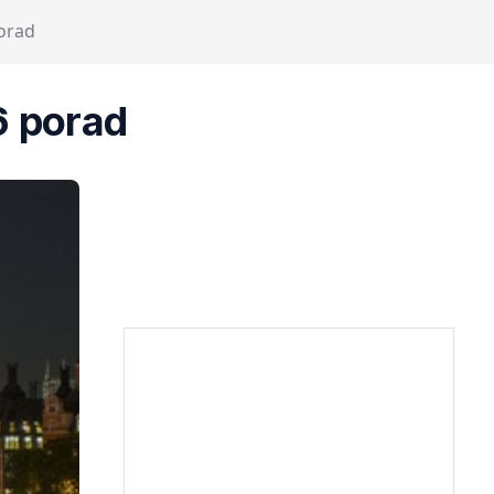
porad
6 porad