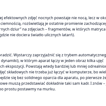
j efektownych zdjęć nocnych powstaje nie nocą, lecz w ok
 ciemnością, rozświetlają je ostatnie promienie zachodząc
rnych dziur” na zdjęciach – fragmentów, w których matryca
dzie nie dociera światło ulicznych latarń).
radzić. Wystarczy zaprzyjaźnić się z trybem automatyczne
dynamiki), w którym aparat łączy w jeden obraz kilka ujęć
 ekspozycji. Powstają wtedy bardziej lub mniej odrealnio
ęć składowych nie trzeba już łączyć w komputerze, bo wie
ędzie się bez solidnego oparcia dla aparatu, po pierwsze ż
dowe muszą przedstawiać dokładnie taki sam kadr. I znów – j
 po prostu postawmy na murku.