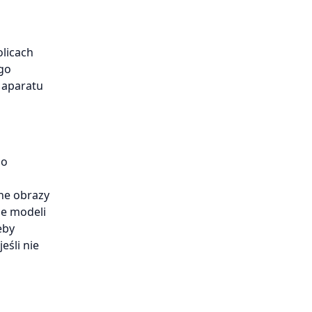
olicach
ego
 aparatu
go
ne obrazy
le modeli
eby
eśli nie