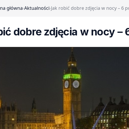
ona główna
›
Aktualności
›
Jak robić dobre zdjęcia w nocy – 6 
bić dobre zdjęcia w nocy – 