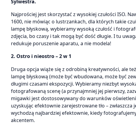
Sylwestra.
Najprościej jest skorzystać z wysokiej czułości ISO. N
1600, nie mówiąc o lustrzankach, dla których takie c
lampę błyskową, wybieramy wysoką czułość i fotografu
zdjęcia, bo czasy i tak mogą być dość długie. I tu uwa
redukuje poruszenie aparatu, a nie modela!
2. Ostro i nieostro – 2 w 1
Druga opcja wiąże się z odrobiną kreatywności, ale 
lampę błyskową (może być wbudowana, może być zewnęt
długimi czasami ekspozycji. Wybieramy niezbyt wysoką 
fotografowaną scenę (a przynajmniej jej pierwszy, zazw
migawki jest dostosowywany do warunków oświetleni
uzyskując efektownie zarejestrowane tło – zwłaszcza j
wychodzą najbardziej efektownie, kiedy fotografujemy
akcentem.