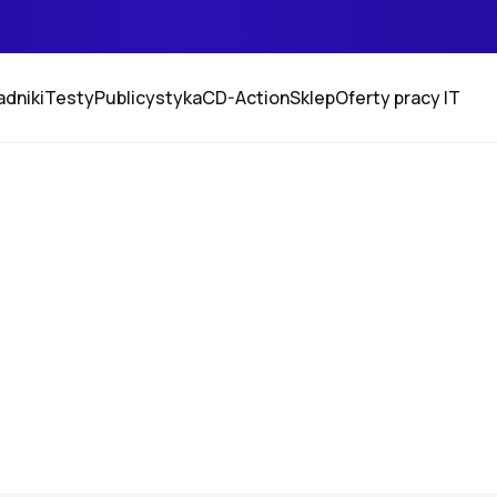
adniki
Testy
Publicystyka
CD-Action
Sklep
Oferty pracy IT