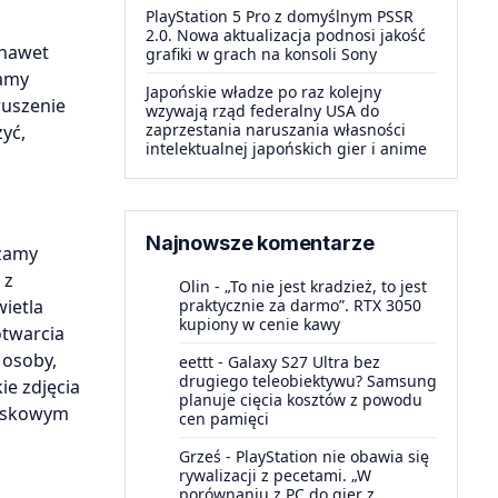
PlayStation 5 Pro z domyślnym PSSR
2.0. Nowa aktualizacja podnosi jakość
 nawet
grafiki w grach na konsoli Sony
zamy
Japońskie władze po raz kolejny
ruszenie
wzywają rząd federalny USA do
zaprzestania naruszania własności
zyć,
intelektualnej japońskich gier i anime
Najnowsze komentarze
czamy
 z
Olin
-
„To nie jest kradzież, to jest
wietla
praktycznie za darmo”. RTX 3050
kupiony w cenie kawy
otwarcia
 osoby,
eettt
-
Galaxy S27 Ultra bez
drugiego teleobiektywu? Samsung
ie zdjęcia
planuje cięcia kosztów z powodu
laskowym
cen pamięci
Grześ
-
PlayStation nie obawia się
rywalizacji z pecetami. „W
porównaniu z PC do gier z