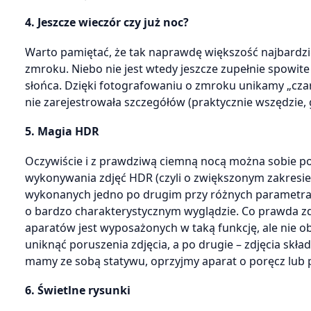
4. Jeszcze wieczór czy już noc?
Warto pamiętać, że tak naprawdę większość najbardzie
zmroku. Niebo nie jest wtedy jeszcze zupełnie spowite
słońca. Dzięki fotografowaniu o zmroku unikamy „cza
nie zarejestrowała szczegółów (praktycznie wszędzie, g
5. Magia HDR
Oczywiście i z prawdziwą ciemną nocą można sobie po
wykonywania zdjęć HDR (czyli o zwiększonym zakresie 
wykonanych jedno po drugim przy różnych parametrach
o bardzo charakterystycznym wyglądzie. Co prawda zdj
aparatów jest wyposażonych w taką funkcję, ale nie ob
uniknąć poruszenia zdjęcia, a po drugie – zdjęcia skła
mamy ze sobą statywu, oprzyjmy aparat o poręcz lub
6. Świetlne rysunki