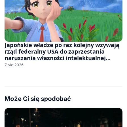
Japońskie władze po raz kolejny wzywają
rząd federalny USA do zaprzestania
naruszania własności intelektualnej
japońskich gier i anime
7 sie 2026
Może Ci się spodobać