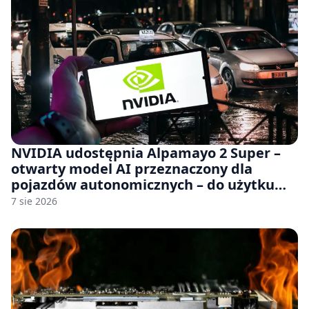
NVIDIA udostępnia Alpamayo 2 Super –
otwarty model AI przeznaczony dla
pojazdów autonomicznych – do użytku
komercyjnego
7 sie 2026