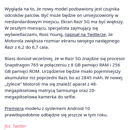
Wygląda na to, że nowy model pozbawiony jest czujnika
odcisków palców. Być może będzie on umiejscowiony w
niestandardowym miejscu. Ekran Razr 5G ma być większy.
W zeszłym miesiącu, specjalista zajmujący się
wyświetlaczami, Ross Young,
napisał na Twitterze,
że
Motorola zwiększa rozmiar ekranu swojego następnego
Razr z 6,2 do 6,7 cala.
Blass donosił wcześniej, że w Razr 5G znajdzie się procesor
Snapdragon 765 w połączeniu z 8 GB pamięci RAM i 256
GB pamięci ROM. Urządzenie będzie miało pojemniejszy
akumulator niż poprzedni Razr, bo aż 2845 mAh. W nowej
„żylecie” Motoroli ma się znaleźć aparat z 48-
megapikselową matrycą Samsunga oraz 20-
megapikselowa kamerka do selfie.
Premiera
modelu z systemem Android 10
prawdopodobnie odbędzie się jeszcze w tym roku.
fot. Twitter