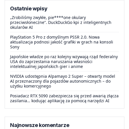
Ostatnie wpisy
„Zrobiliśmy zwykłe, pie****one okulary
przeciwsłoneczne”. DuckDuckGo kpi z inteligentnych
okularów AI
PlayStation 5 Pro z domyślnym PSSR 2.0. Nowa
aktualizacja podnosi jakość grafiki w grach na konsoli
Sony
Japońskie władze po raz kolejny wzywają rząd federalny
USA do zaprzestania naruszania własności
intelektualnej japońskich gier i anime
NVIDIA udostępnia Alpamayo 2 Super – otwarty model
AI przeznaczony dla pojazdów autonomicznych – do
użytku komercyjnego
Posiadacz RTX 5090 zabezpiecza się przed awarią złącza
zasilania… kodując aplikację za pomocą narzędzi AI
Najnowsze komentarze