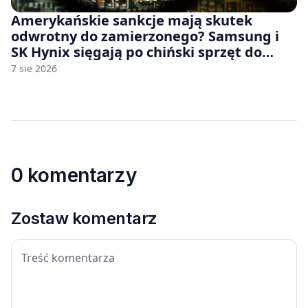
Amerykańskie sankcje mają skutek
odwrotny do zamierzonego? Samsung i
SK Hynix sięgają po chiński sprzęt do
fabryk chipów
7 sie 2026
0 komentarzy
Zostaw komentarz