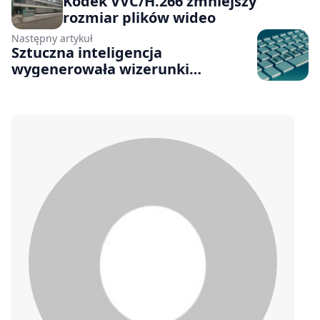
Kodek VVC/H.266 zmniejszy
rozmiar plików wideo
Następny artykuł
Sztuczna inteligencja
wygenerowała wizerunki
fałszywych dziennikarzy