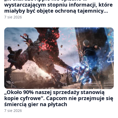
wystarczającym stopniu informacji, które
miałyby być objęte ochroną tajemnicy
handlowej”. OpenAI żąda odrzucenia
7 sie 2026
pozwu
„Około 90% naszej sprzedaży stanowią
kopie cyfrowe”. Capcom nie przejmuje się
śmiercią gier na płytach
7 sie 2026