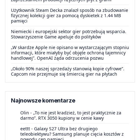
Użytkownik Steam Decka znalazł sposób na zbudowanie
fizycznej kolekcji gier za pomocą dyskietek z 1.44 MB
pamięci
Niemiecki i europejski sektor gier potrzebują wsparcia.
Stowarzyszenie Game apeluje do polityków
„W skardze Apple nie opisano w wystarczającym stopniu
informacji, które miałyby być objęte ochroną tajemnicy
handlowej”. OpenAI żąda odrzucenia pozwu
„Około 90% naszej sprzedaży stanowią kopie cyfrowe”.
Capcom nie przejmuje się śmiercią gier na płytach
Najnowsze komentarze
Olin
-
„To nie jest kradzież, to jest praktycznie za
darmo”. RTX 3050 kupiony w cenie kawy
eettt
-
Galaxy S27 Ultra bez drugiego
teleobiektywu? Samsung planuje cięcia kosztów z
powodu cen pamięci