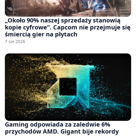
„Około 90% naszej sprzedaży stanowią
kopie cyfrowe”. Capcom nie przejmuje się
śmiercią gier na płytach
7 sie 2026
Gaming odpowiada za zaledwie 6%
przychodów AMD. Gigant bije rekordy