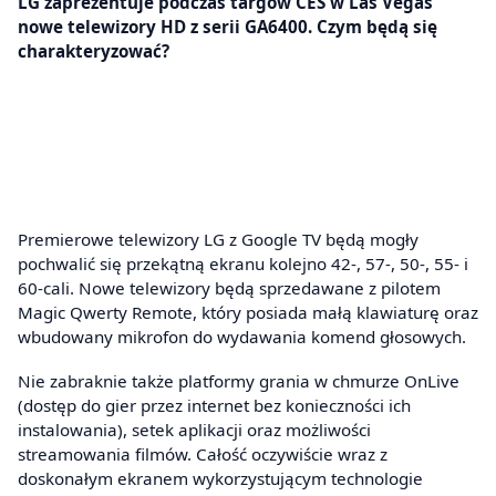
LG zaprezentuje podczas targów CES w Las Vegas
nowe telewizory HD z serii GA6400. Czym będą się
charakteryzować?
Premierowe telewizory LG z Google TV będą mogły
pochwalić się przekątną ekranu kolejno 42-, 57-, 50-, 55- i
60-cali. Nowe telewizory będą sprzedawane z pilotem
Magic Qwerty Remote, który posiada małą klawiaturę oraz
wbudowany mikrofon do wydawania komend głosowych.
Nie zabraknie także platformy grania w chmurze OnLive
(dostęp do gier przez internet bez konieczności ich
instalowania), setek aplikacji oraz możliwości
streamowania filmów. Całość oczywiście wraz z
doskonałym ekranem wykorzystującym technologie