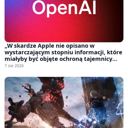
„W skardze Apple nie opisano w
wystarczającym stopniu informacji, które
miałyby być objęte ochroną tajemnicy
handlowej”. OpenAI żąda odrzucenia
7 sie 2026
pozwu