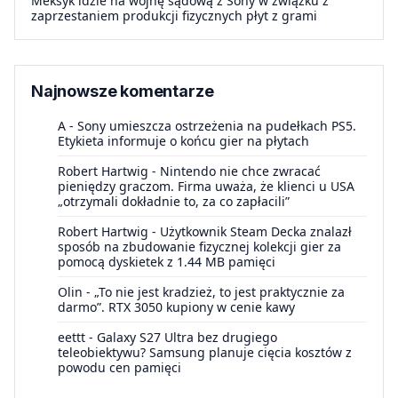
Meksyk idzie na wojnę sądową z Sony w związku z
zaprzestaniem produkcji fizycznych płyt z grami
Najnowsze komentarze
A
-
Sony umieszcza ostrzeżenia na pudełkach PS5.
Etykieta informuje o końcu gier na płytach
Robert Hartwig
-
Nintendo nie chce zwracać
pieniędzy graczom. Firma uważa, że klienci u USA
„otrzymali dokładnie to, za co zapłacili”
Robert Hartwig
-
Użytkownik Steam Decka znalazł
sposób na zbudowanie fizycznej kolekcji gier za
pomocą dyskietek z 1.44 MB pamięci
Olin
-
„To nie jest kradzież, to jest praktycznie za
darmo”. RTX 3050 kupiony w cenie kawy
eettt
-
Galaxy S27 Ultra bez drugiego
teleobiektywu? Samsung planuje cięcia kosztów z
powodu cen pamięci