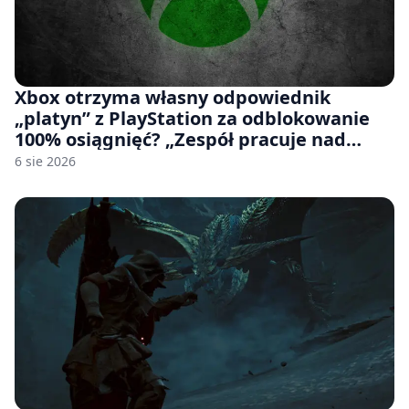
Xbox otrzyma własny odpowiednik
„platyn” z PlayStation za odblokowanie
100% osiągnięć? „Zespół pracuje nad
czymś, co ma się pojawić jeszcze w tym
6 sie 2026
roku”