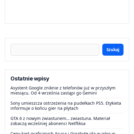
Szukaj
Ostatnie wpisy
Asystent Google zniknie z telefonów już w przyszłym
miesiącu. Od 4 września zastąpi go Gemini
Sony umieszcza ostrzeżenia na pudełkach PS5. Etykieta
informuje o końcu gier na płytach
GTA 6 z nowym zwiastunem… zwiastuna. Materiał
zobaczą wcześniej abonenci Netfliksa
Ceny kart graficznych Asusa i Gigabyte idą w górę w