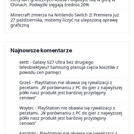
Chinach. Podwyżki sięgają średnio 20%
Minecraft zmierza na Nintendo Switch 2! Premiera już
27 października, możemy liczyć na ulepszoną oprawę
graficzną
Najnowsze komentarze
eettt
-
Galaxy S27 Ultra bez drugiego
teleobiektywu? Samsung planuje cięcia kosztów z
powodu cen pamięci
Grześ
-
PlayStation nie obawia się rywalizacji z
pecetami. „W porównaniu z PC do gier z najwyższej
półki nasz produkt jest bardziej przystępny
cenowo”
Woytec
-
PlayStation nie obawia się rywalizacji z
pecetami. „W porównaniu z PC do gier z najwyższej
półki nasz produkt jest bardziej przystępny
cenowo”
Karololo
-
PlayStation nie obawia się rywalizacji z