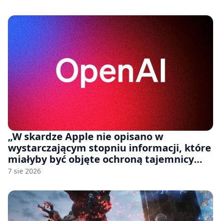
„W skardze Apple nie opisano w
wystarczającym stopniu informacji, które
miałyby być objęte ochroną tajemnicy
handlowej”. OpenAI żąda odrzucenia
7 sie 2026
pozwu