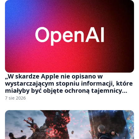
„W skardze Apple nie opisano w
wystarczającym stopniu informacji, które
miałyby być objęte ochroną tajemnicy
handlowej”. OpenAI żąda odrzucenia
7 sie 2026
pozwu