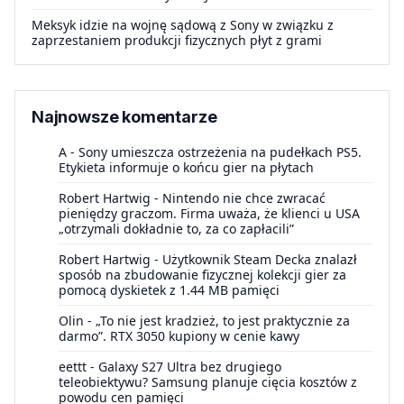
Meksyk idzie na wojnę sądową z Sony w związku z
zaprzestaniem produkcji fizycznych płyt z grami
Najnowsze komentarze
A
-
Sony umieszcza ostrzeżenia na pudełkach PS5.
Etykieta informuje o końcu gier na płytach
Robert Hartwig
-
Nintendo nie chce zwracać
pieniędzy graczom. Firma uważa, że klienci u USA
„otrzymali dokładnie to, za co zapłacili”
Robert Hartwig
-
Użytkownik Steam Decka znalazł
sposób na zbudowanie fizycznej kolekcji gier za
pomocą dyskietek z 1.44 MB pamięci
Olin
-
„To nie jest kradzież, to jest praktycznie za
darmo”. RTX 3050 kupiony w cenie kawy
eettt
-
Galaxy S27 Ultra bez drugiego
teleobiektywu? Samsung planuje cięcia kosztów z
powodu cen pamięci