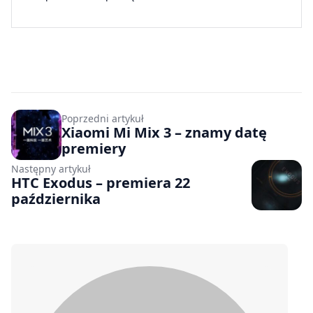
Poprzedni artykuł
Xiaomi Mi Mix 3 – znamy datę
premiery
Następny artykuł
HTC Exodus – premiera 22
października