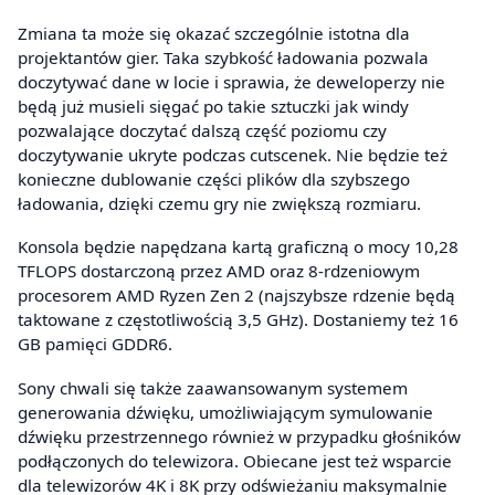
Zmiana ta może się okazać szczególnie istotna dla
projektantów gier. Taka szybkość ładowania pozwala
doczytywać dane w locie i sprawia, że deweloperzy nie
będą już musieli sięgać po takie sztuczki jak windy
pozwalające doczytać dalszą część poziomu czy
doczytywanie ukryte podczas cutscenek. Nie będzie też
konieczne dublowanie części plików dla szybszego
ładowania, dzięki czemu gry nie zwiększą rozmiaru.
Konsola będzie napędzana kartą graficzną o mocy 10,28
TFLOPS dostarczoną przez AMD oraz 8-rdzeniowym
procesorem AMD Ryzen Zen 2 (najszybsze rdzenie będą
taktowane z częstotliwością 3,5 GHz). Dostaniemy też 16
GB pamięci GDDR6.
Sony chwali się także zaawansowanym systemem
generowania dźwięku, umożliwiającym symulowanie
dźwięku przestrzennego również w przypadku głośników
podłączonych do telewizora. Obiecane jest też wsparcie
dla telewizorów 4K i 8K przy odświeżaniu maksymalnie