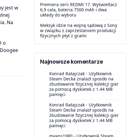
Premiera serii REDMI 17. Wyświetlacz
y jest w
6,9 cala, bateria 7500 mAh i dwa
ylnej
układy do wyboru
ia. Na
Meksyk idzie na wojnę sądową z Sony
w związku z zaprzestaniem produkcji
fizycznych płyt z grami
D o
. Doogee
Najnowsze komentarze
Konrad Ratajczak
-
Użytkownik
Steam Decka znalazł sposób na
zbudowanie fizycznej kolekcji gier
za pomocą dyskietek z 1.44 MB
pamięci
Konrad Ratajczak
-
Użytkownik
Steam Decka znalazł sposób na
zbudowanie fizycznej kolekcji gier
za pomocą dyskietek z 1.44 MB
pamięci
maxns1980
-
Użytkownik Steam