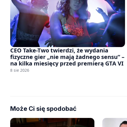
CEO Take-Two twierdzi, że wydania
fizyczne gier „nie mają żadnego sensu” –
na kilka miesięcy przed premierą GTA VI
8 sie 2026
Może Ci się spodobać