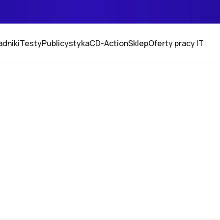
adniki
Testy
Publicystyka
CD-Action
Sklep
Oferty pracy IT