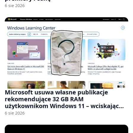
6 sie 2026
Microsoft usuwa własne publikacje
rekomendujące 32 GB RAM
użytkownikom Windows 11 – wciskając
nam przy tym komputery z 8 GB RAM po
6 sie 2026
zawyżonych cenach