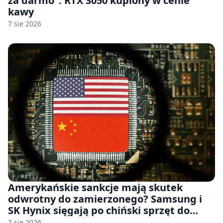
za darmo”. RTX 3050 kupiony w cenie
kawy
7 sie 2026
Amerykańskie sankcje mają skutek
odwrotny do zamierzonego? Samsung i
SK Hynix sięgają po chiński sprzęt do
fabryk chipów
7 sie 2026