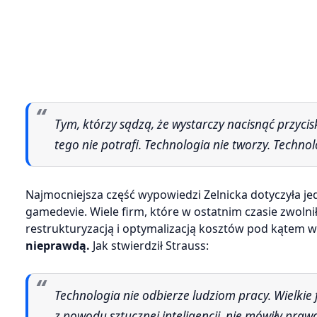
Tym, którzy sądzą, że wystarczy nacisnąć przycisk, by stworzyć konkurencyjną grę, życzę powodzenia. Technologia
tego nie potrafi. Technologia nie tworzy. Techno
Najmocniejsza część wypowiedzi Zelnicka dotyczyła je
gamedevie. Wiele firm, które w ostatnim czasie zwolni
restrukturyzacją i optymalizacją kosztów pod kątem w
nieprawdą.
Jak stwierdził Strauss:
Technologia nie odbierze ludziom pracy. Wielkie firmy technologiczne, które zwolniły tysiące osób i twierdziły, że to
z powodu sztucznej inteligencji, nie mówiły praw