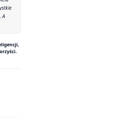
ystkie
. A
ligencji,
orzyści.