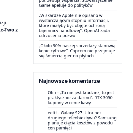
potrzebują wsparcia. Stowarzyszenie
Game apeluje do polityków
„W skardze Apple nie opisano w
wystarczającym stopniu informacji,
zji.
które miałyby być objęte ochroną
ke-Two z
tajemnicy handlowej”. OpenAI żąda
odrzucenia pozwu
„Około 90% naszej sprzedaży stanowią
kopie cyfrowe”. Capcom nie przejmuje
się śmiercią gier na płytach
Najnowsze komentarze
Olin
-
„To nie jest kradzież, to jest
praktycznie za darmo”. RTX 3050
kupiony w cenie kawy
eettt
-
Galaxy S27 Ultra bez
drugiego teleobiektywu? Samsung
planuje cięcia kosztów z powodu
cen pamięci