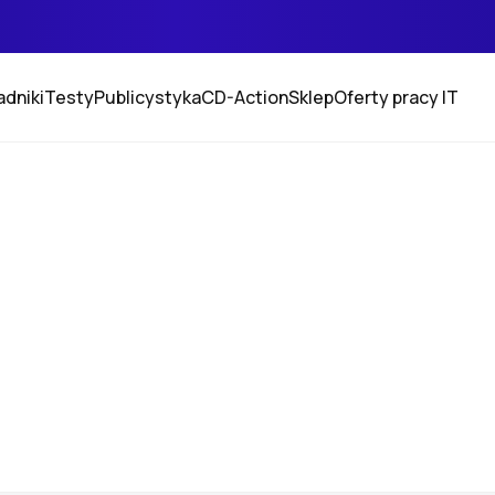
adniki
Testy
Publicystyka
CD-Action
Sklep
Oferty pracy IT