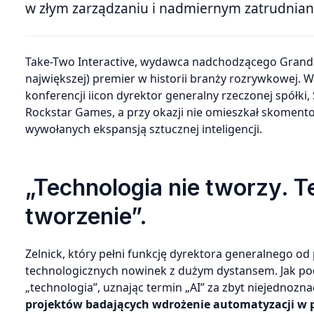
w złym zarządzaniu i nadmiernym zatrudniani
Take-Two Interactive, wydawca nadchodzącego Grand Theft Auto VI, szykuje się do jednej z największych (o ile nie
największej) premier w historii branży rozrywkowej. 
konferencji iicon dyrektor generalny rzeczonej spółki,
Rockstar Games, a przy okazji nie omieszkał skomen
wywołanych ekspansją sztucznej inteligencji.
„Technologia nie tworzy. T
tworzenie”.
Zelnick, który pełni funkcję dyrektora generalnego od
technologicznych nowinek z dużym dystansem. Jak pod
„technologia”, uznając termin „AI” za zbyt niejednozn
projektów badających wdrożenie automatyzacji w p