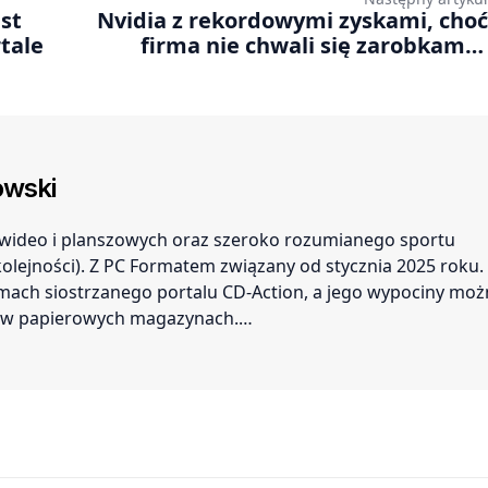
st
Nvidia z rekordowymi zyskami, choć
tale
firma nie chwali się zarobkami z
segmentu gamingu
wski
r wideo i planszowych oraz szeroko rozumianego sportu
 kolejności). Z PC Formatem związany od stycznia 2025 roku.
amach siostrzanego portalu CD-Action, a jego wypociny mo
ć w papierowych magazynach.…