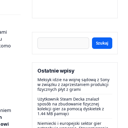
ami
u
Szukaj
ekomo
Ostatnie wpisy
Meksyk idzie na wojnę sądową z Sony
w związku z zaprzestaniem produkcji
fizycznych płyt z grami
Użytkownik Steam Decka znalazł
sposób na zbudowanie fizycznej
kolekcji gier za pomocą dyskietek z
eniem
1.44 MB pamięci
h
Niemiecki i europejski sektor gier
nowi