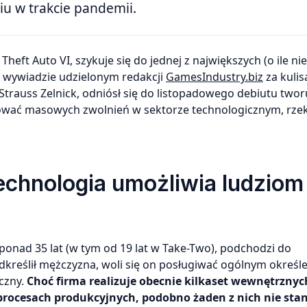
u w trakcie pandemii.
W wywiadzie udzielonym redakcji
GamesIndustry.biz
za kulis
 Strauss Zelnick, odniósł się do listopadowego debiutu twor
tować masowych zwolnień w sektorze technologicznym, rz
echnologia umożliwia ludziom
 ponad 35 lat (w tym od 19 lat w Take-Two), podchodzi do
kreślił mężczyzna, woli się on posługiwać ogólnym określ
aczny.
Choć firma realizuje obecnie kilkaset wewnętrznyc
rocesach produkcyjnych, podobno żaden z nich nie sta