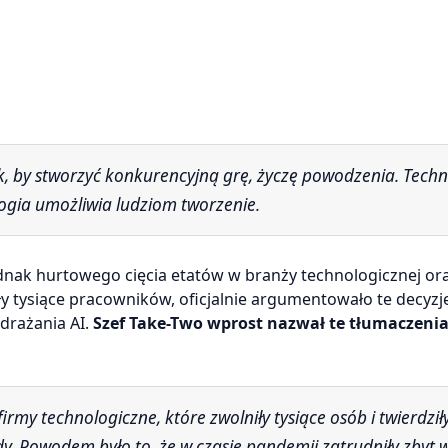
logia umożliwia ludziom tworzenie.
dnak hurtowego cięcia etatów w branży technologicznej or
ły tysiące pracowników, oficjalnie argumentowało te decyzj
drażania AI.
Szef Take-Two wprost nazwał te tłumaczeni
dy. Powodem było to, że w czasie pandemii zatrudniły zbyt w