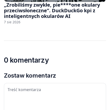
„Zrobiliśmy zwykłe, pie****one okulary
przeciwsłoneczne”. DuckDuckGo kpi z
inteligentnych okularów AI
7 sie 2026
0 komentarzy
Zostaw komentarz