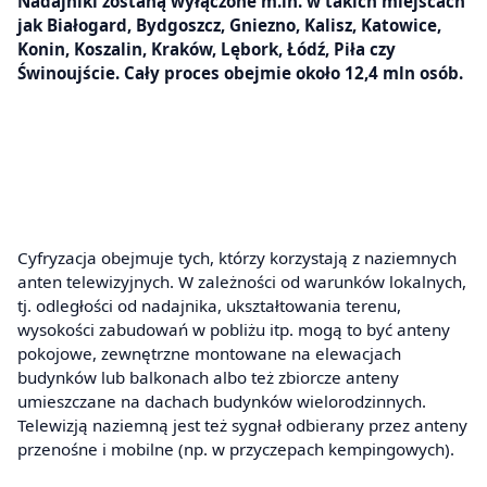
Nadajniki zostaną wyłączone m.in. w takich miejscach
jak Białogard, Bydgoszcz, Gniezno, Kalisz, Katowice,
Konin, Koszalin, Kraków, Lębork, Łódź, Piła czy
Świnoujście. Cały proces obejmie około 12,4 mln osób.
Cyfryzacja obejmuje tych, którzy korzystają z naziemnych
anten telewizyjnych. W zależności od warunków lokalnych,
tj. odległości od nadajnika, ukształtowania terenu,
wysokości zabudowań w pobliżu itp. mogą to być anteny
pokojowe, zewnętrzne montowane na elewacjach
budynków lub balkonach albo też zbiorcze anteny
umieszczane na dachach budynków wielorodzinnych.
Telewizją naziemną jest też sygnał odbierany przez anteny
przenośne i mobilne (np. w przyczepach kempingowych).