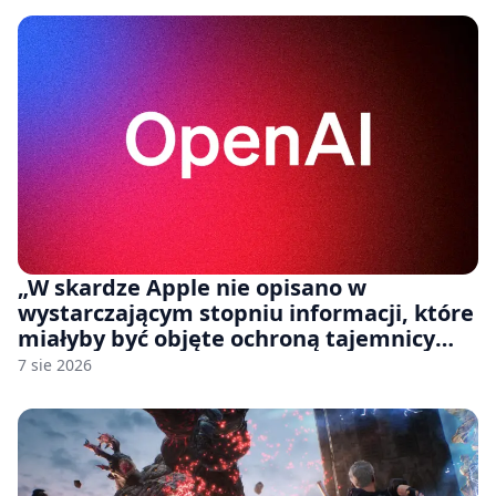
„W skardze Apple nie opisano w
wystarczającym stopniu informacji, które
miałyby być objęte ochroną tajemnicy
handlowej”. OpenAI żąda odrzucenia
7 sie 2026
pozwu