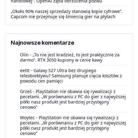
handlowej”. OpenAI żąda odrzucenia pozwu
„Około 90% naszej sprzedaży stanowią kopie cyfrowe”.
Capcom nie przejmuje się śmiercią gier na płytach
Najnowsze komentarze
Olin
-
„To nie jest kradzież, to jest praktycznie za
darmo”. RTX 3050 kupiony w cenie kawy
eettt
-
Galaxy S27 Ultra bez drugiego
teleobiektywu? Samsung planuje cięcia kosztów z
powodu cen pamięci
Grześ
-
PlayStation nie obawia się rywalizacji z
pecetami. „W porównaniu z PC do gier z najwyższej
półki nasz produkt jest bardziej przystępny
cenowo”
Woytec
-
PlayStation nie obawia się rywalizacji z
pecetami. „W porównaniu z PC do gier z najwyższej
półki nasz produkt jest bardziej przystępny
cenowo”