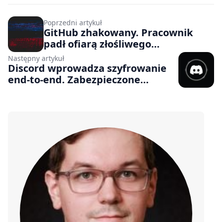
Poprzedni artykuł
GitHub zhakowany. Pracownik
padł ofiarą złośliwego
rozszerzenia VS Code, doszło do
Następny artykuł
wycieku tysięcy wewnętrznych
Discord wprowadza szyfrowanie
repozytoriów
end-to-end. Zabezpieczone
zostaną zarówno rozmowy
głosowe, jak i wideo