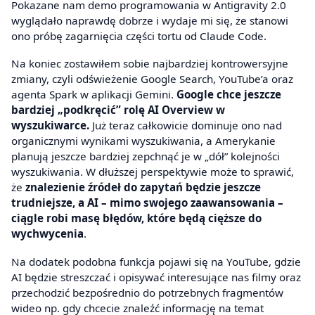
Pokazane nam demo programowania w Antigravity 2.0
wyglądało naprawdę dobrze i wydaje mi się, że stanowi
ono próbę zagarnięcia części tortu od Claude Code.
Na koniec zostawiłem sobie najbardziej kontrowersyjne
zmiany, czyli odświeżenie Google Search, YouTube’a oraz
agenta Spark w aplikacji Gemini.
Google chce jeszcze
bardziej „podkręcić” rolę AI Overview w
wyszukiwarce.
Już teraz całkowicie dominuje ono nad
organicznymi wynikami wyszukiwania, a Amerykanie
planują jeszcze bardziej zepchnąć je w „dół” kolejności
wyszukiwania. W dłuższej perspektywie może to sprawić,
że
znalezienie źródeł do zapytań będzie jeszcze
trudniejsze, a AI – mimo swojego zaawansowania –
ciągle robi masę błędów, które będą cięższe do
wychwycenia
.
Na dodatek podobna funkcja pojawi się na YouTube, gdzie
AI będzie streszczać i opisywać interesujące nas filmy oraz
przechodzić bezpośrednio do potrzebnych fragmentów
wideo np. gdy chcecie znaleźć informację na temat