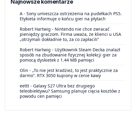
Najnowsze komentarze
A
-
Sony umieszcza ostrzeżenia na pudełkach PS5.
Etykieta informuje o końcu gier na płytach
Robert Hartwig
-
Nintendo nie chce zwracać
pieniędzy graczom. Firma uważa, że klienci u USA
„otrzymali dokładnie to, za co zapłacili”
Robert Hartwig
-
Użytkownik Steam Decka znalazł
sposób na zbudowanie fizycznej kolekcji gier za
pomocą dyskietek z 1.44 MB pamięci
Olin
-
„To nie jest kradzież, to jest praktycznie za
darmo”. RTX 3050 kupiony w cenie kawy
eettt
-
Galaxy S27 Ultra bez drugiego
teleobiektywu? Samsung planuje cięcia kosztów z
powodu cen pamięci