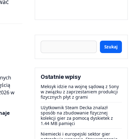
wać
Szukaj
Ostatnie wpisy
anych
ęścią
Meksyk idzie na wojnę sądową z Sony
w związku z zaprzestaniem produkcji
 2026 w
fizycznych płyt z grami
Użytkownik Steam Decka znalazł
naje
sposób na zbudowanie fizycznej
kolekcji gier za pomocą dyskietek z
1.44 MB pamięci
Niemiecki i europejski sektor gier