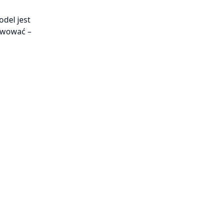
del jest
tywować –