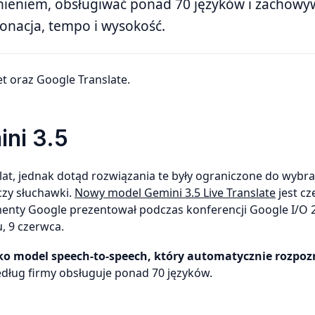
źnieniem, obsługiwać ponad 70 języków i zachowy
tonacja, tempo i wysokość.
t oraz Google Translate.
ni 3.5
lat, jednak dotąd rozwiązania te były ograniczone do wybr
 czy słuchawki.
Nowy model Gemini 3.5 Live Translate
jest cz
lementy Google prezentował podczas konferencji Google I/O
, 9 czerwca.
ko model speech-to-speech, który automatycznie rozpoz
edług firmy obsługuje ponad 70 języków.