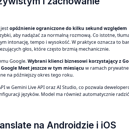
zywistym i zachowanie
jest
opóźnienie ograniczone do kilku sekund względem
e szybki, aby nadążać za normalną rozmową. Co istotne, tłu
m intonację, tempo i wysokość. W praktyce oznacza to bar
ezujących głos, które często brzmią mechanicznie.
stemu Google.
Wybrani klienci biznesowi korzystający z G
 Google Meet jeszcze w tym miesiącu
w ramach prywatn
ne na późniejszy okres tego roku.
I w Gemini Live API oraz AI Studio, co pozwala dewelope
figuracji języków. Model ma również automatycznie radzić
anslate na Androidzie i iOS