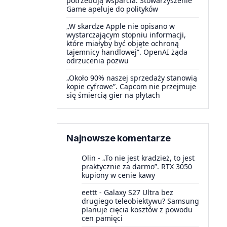
potrzebują wsparcia. Stowarzyszenie
Game apeluje do polityków
„W skardze Apple nie opisano w
wystarczającym stopniu informacji,
które miałyby być objęte ochroną
tajemnicy handlowej”. OpenAI żąda
odrzucenia pozwu
„Około 90% naszej sprzedaży stanowią
kopie cyfrowe”. Capcom nie przejmuje
się śmiercią gier na płytach
Najnowsze komentarze
Olin
-
„To nie jest kradzież, to jest
praktycznie za darmo”. RTX 3050
kupiony w cenie kawy
eettt
-
Galaxy S27 Ultra bez
drugiego teleobiektywu? Samsung
planuje cięcia kosztów z powodu
cen pamięci