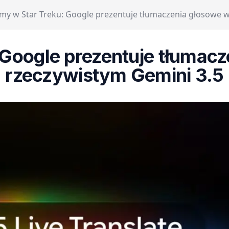
my w Star Treku: Google prezentuje tłumaczenia głosowe w
 Google prezentuje tłumacz
rzeczywistym Gemini 3.5