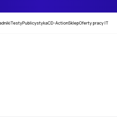
adniki
Testy
Publicystyka
CD-Action
Sklep
Oferty pracy IT