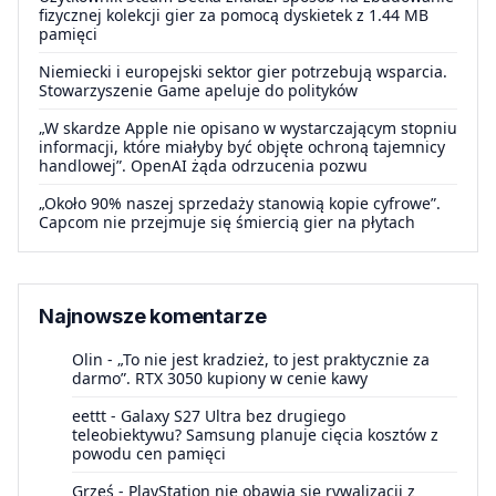
fizycznej kolekcji gier za pomocą dyskietek z 1.44 MB
pamięci
Niemiecki i europejski sektor gier potrzebują wsparcia.
Stowarzyszenie Game apeluje do polityków
„W skardze Apple nie opisano w wystarczającym stopniu
informacji, które miałyby być objęte ochroną tajemnicy
handlowej”. OpenAI żąda odrzucenia pozwu
„Około 90% naszej sprzedaży stanowią kopie cyfrowe”.
Capcom nie przejmuje się śmiercią gier na płytach
Najnowsze komentarze
Olin
-
„To nie jest kradzież, to jest praktycznie za
darmo”. RTX 3050 kupiony w cenie kawy
eettt
-
Galaxy S27 Ultra bez drugiego
teleobiektywu? Samsung planuje cięcia kosztów z
powodu cen pamięci
Grześ
-
PlayStation nie obawia się rywalizacji z