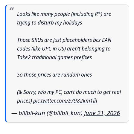
Looks like many people (including R*) are
trying to disturb my holidays
Those SKUs are just placeholders bcz EAN
codes (like UPC in US) aren’t belonging to
Take2 traditional games prefixes
So those prices are random ones
(& Sorry, w/o my PC, can’t do much to get real
prices)
pic.twitter.com/E7982km1lh
— billbil-kun (@billbil_kun)
June 21, 2026