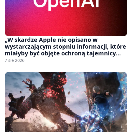
„W skardze Apple nie opisano w
wystarczającym stopniu informacji, które
miałyby być objęte ochroną tajemnicy
handlowej”. OpenAI żąda odrzucenia
7 sie 2026
pozwu