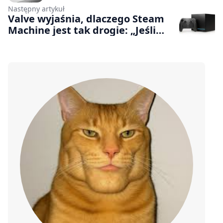
ClickFix to groźny atak, którego
Następny artykuł
łatwo uniknąć
Valve wyjaśnia, dlaczego Steam
Machine jest tak drogie: „Jeśli
powiemy nie, już do nas nie
wrócą”