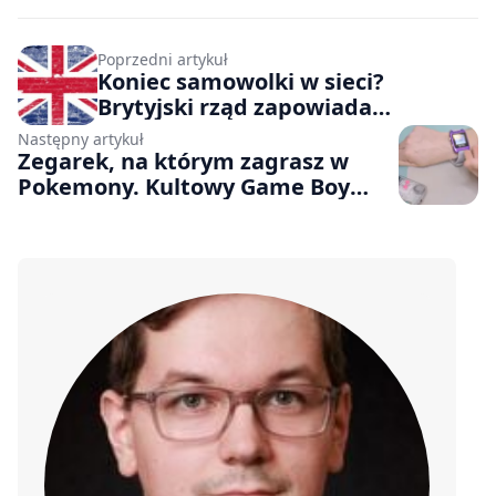
Poprzedni artykuł
Koniec samowolki w sieci?
Brytyjski rząd zapowiada
ograniczenia w korzystaniu z
Następny artykuł
mediów społecznościowych dla
Zegarek, na którym zagrasz w
nieletnich
Pokemony. Kultowy Game Boy
Color został przerobiony na
smartwatcha