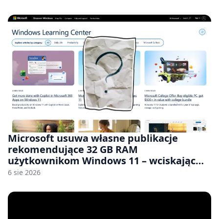
Microsoft usuwa własne publikacje
rekomendujące 32 GB RAM
użytkownikom Windows 11 – wciskając
nam przy tym komputery z 8 GB RAM po
6 sie 2026
zawyżonych cenach